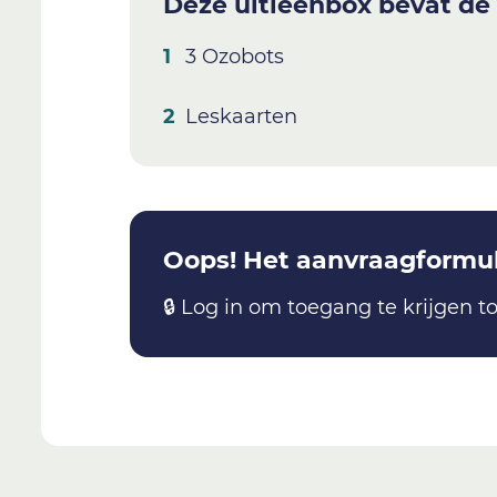
Deze uitleenbox bevat de
3 Ozobots
Leskaarten
Oops! Het aanvraagformuli
🔒 Log in om toegang te krijgen to